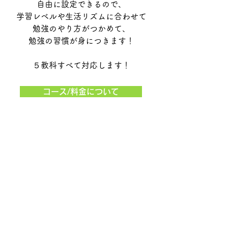
自由に設定できるので、
学習レベルや生活リズムに合わせて
​勉強のやり方がつかめて、
勉強の習慣が身につきます！
​５教科すべて対応します！
コース/料金について
デスクスタジオがテラコヤプラスに
紹介されました。
https://terakoya.ameba.jp/b000167
77/a000003103/
新型コロナ感染症対策について